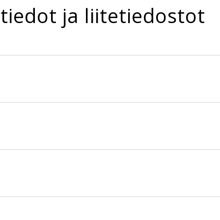
tiedot ja liitetiedostot
260lm IP66 840 30 ND