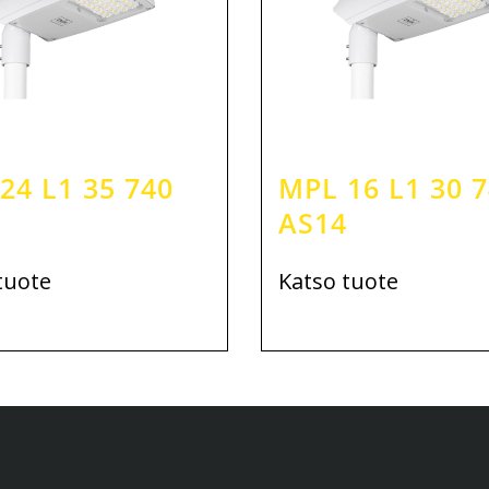
24 L1 35 740
MPL 16 L1 30 
AS14
tuote
Katso tuote