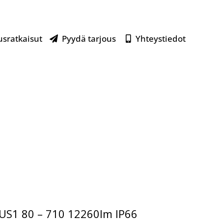
usratkaisut
Pyydä tarjous
Yhteystiedot
US1 80 – 710 12260lm IP66