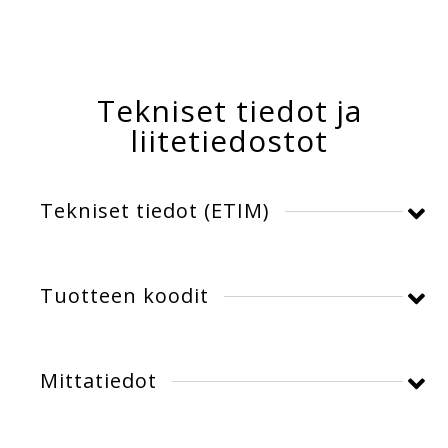
Tekniset tiedot ja
liitetiedostot
Tekniset tiedot (ETIM)
Toimittajan tuotekoodi:
S121028
Tuotteen koodit
GTIN-koodi:
6418312163032
UNSPSC-koodi:
39111500
Toimittajan nimi:
Bat. Power Oy
Mittatiedot
Sähkönumeroliitäntä:
4333907
Tuotemerkin nimi:
ENIM Lighting