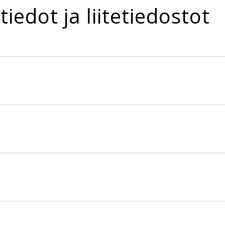
tiedot ja liitetiedostot
5442lm IP66 840 90 DM