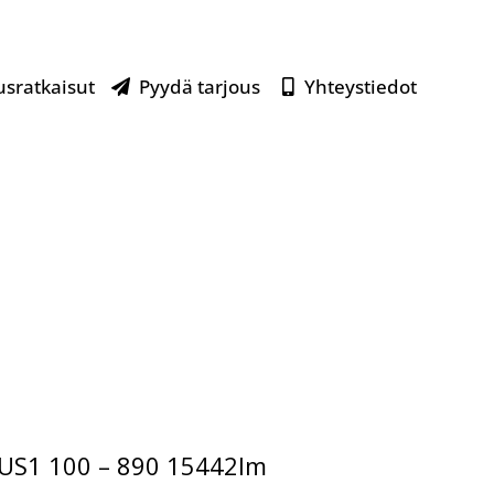
usratkaisut
Pyydä tarjous
Yhteystiedot
US1 100 – 890 15442lm