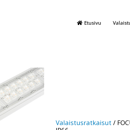
Etusivu
Valaist
Valaistusratkaisut
/
FOC
IP66