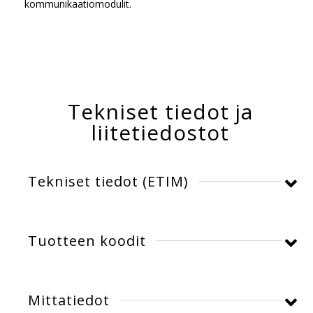
kommunikaatiomodulit.
Tekniset tiedot ja
liitetiedostot
Tekniset tiedot (ETIM)
Pitkä tuotenimi:
BAT – 420 4×12 5050
Tuotteen koodit
22080lm IP66 840 30 ND
Sähkönumeroliitäntä:
4333924
Mittatiedot