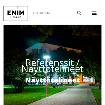
Referenssit
/
Näyttötelineet
Näyttötelineet