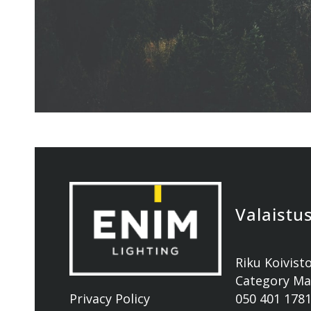
Valaistu
Riku Koivist
Category M
Privacy Policy
050 401 178