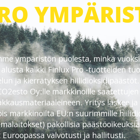
PRO YMPÄRI
e ympäristön puolesta, minkä vuoksi
usta kaikki Finlux Pro -tuotteiden tu
lun ja kierrätyksen hiilidioksidipäästöt.
2esto Oy:lle markkinoille saatettujen 
kkausmateriaaleineen. Yritys laskee ja
s markkinoilta EU:n suurimmille hiilidi
imalaitokset) pakollisia päästöoikeuksia
 Euroopassa valvotusti ja hallitusti.