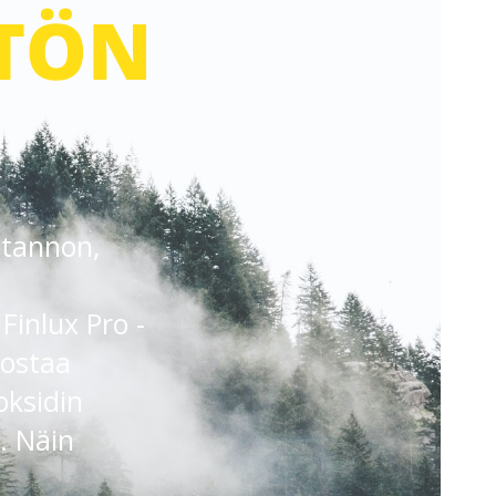
STÖN
otannon,
Finlux Pro -
 ostaa
oksidin
. Näin