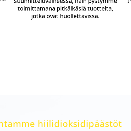
suunnitteluvaiheessa, näin pystymme
toimittamana pitkäikäsiä tuotteita,
jotka ovat huollettavissa.
amme hiilidioksidipäästöt