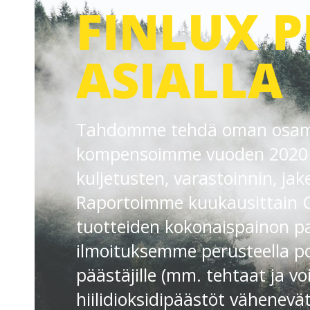
FINLUX 
ASIALLA
Tahdomme tehdä oman osamm
kompensoimme vuoden 2020 al
kuljetusten, varastoinnin, jake
Raportoimme kuukausittain CO
tuotteiden kokonaispainon pa
ilmoituksemme perusteella poi
päästäjille (mm. tehtaat ja vo
hiilidioksidipäästöt vähenevät