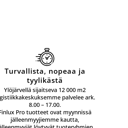
Turvallista, nopeaa ja
tyylikästä
Ylöjärvellä sijaitseva 12 000 m2
ogistiikkakeskuksemme palvelee ark.
8.00 – 17.00.
Finlux Pro tuotteet ovat myynnissä
jälleenmyyjiemme kautta,
älleenmyyjät löytyvät tuoteryhmien