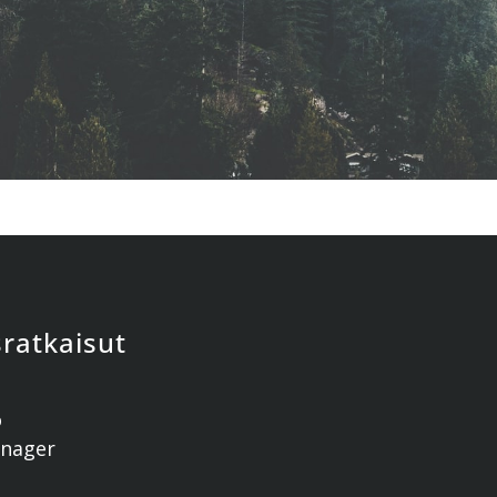
sratkaisut
o
anager
1